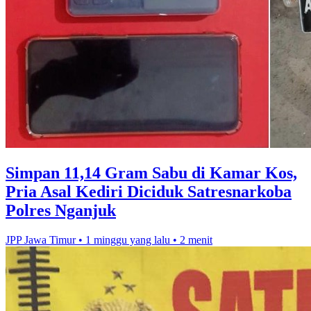
Simpan 11,14 Gram Sabu di Kamar Kos,
Pria Asal Kediri Diciduk Satresnarkoba
Polres Nganjuk
JPP Jawa Timur
•
1 minggu yang lalu
•
2 menit