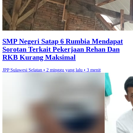
SMP Negeri Satap 6 Rumbia Mendapat
Sorotan Terkait Pekerjaan Rehan Dan
RKB Kurang Maksimal
JPP Sulawesi Selatan
•
2 minggu yang lalu
•
3 menit