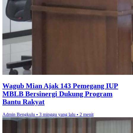
Wagub Mian Ajak 143 Pemegang IUP
MBLB Bersinergi Dukung Program
Bantu Rakyat
Admin Bengkulu
•
3 minggu yang lalu
•
2 menit