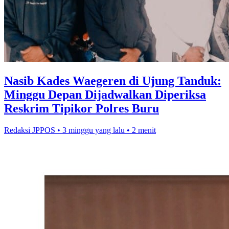
Nasib Kades Waegeren di Ujung Tanduk:
Minggu Depan Dijadwalkan Diperiksa
Reskrim Tipikor Polres Buru
Redaksi JPPOS
•
3 minggu yang lalu
•
2 menit