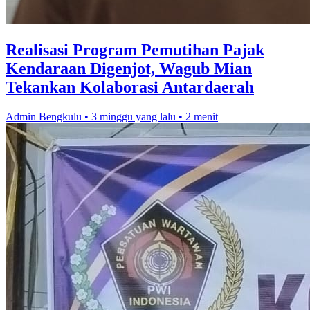
Realisasi Program Pemutihan Pajak
Kendaraan Digenjot, Wagub Mian
Tekankan Kolaborasi Antardaerah
Admin Bengkulu
•
3 minggu yang lalu
•
2 menit