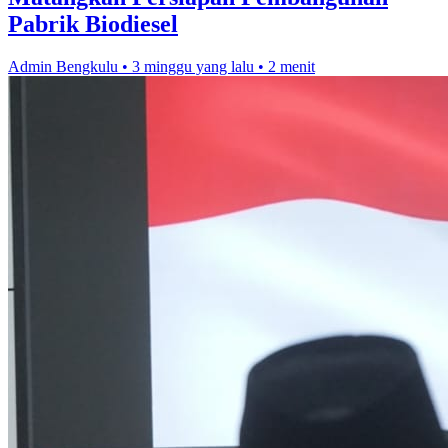
Pabrik Biodiesel
Admin Bengkulu
•
3 minggu yang lalu
•
2 menit