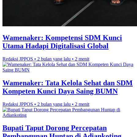
Wamenaker: Kompetensi SDM Kunci
Utama Hadapi Digitalisasi Global
Redaksi JPPOS
•
2 bulan yang lalu
•
2 menit
Wamenaker: Tata Kelola Sehat dan SDM
Kompeten Kunci Daya Saing BUMN
Redaksi JPPOS
•
2 bulan yang lalu
•
2 menit
Bupati Taput Dorong Percepatan
Pembangunan Huntap di Adiankoting