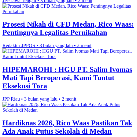
JPP Jawa Tengah
•
3 bulan yang lalu
•
2 menit
Prosesi Nikah di CFD Medan, Rico Waas:
Pentingnya Legalitas Pernikahan
Redaktur JPPOS
•
3 bulan yang lalu
•
2 menit
HIPEMAROHI : HGU PT. Salim Ivomas
Mati Tapi Beroperasi, Kami Tuntut
Eksekusi Tora
JPP Riau
•
3 bulan yang lalu
•
2 menit
Hardiknas 2026, Rico Waas Pastikan Tak
Ada Anak Putus Sekolah di Medan