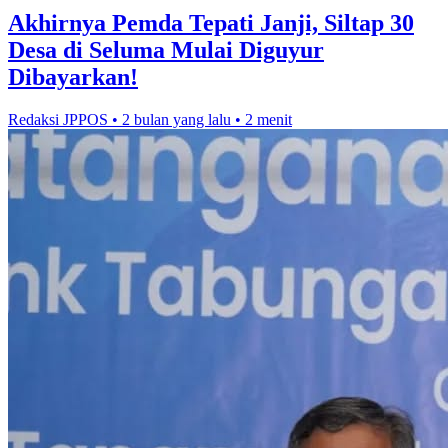
Akhirnya Pemda Tepati Janji, Siltap 30
Desa di Seluma Mulai Diguyur
Dibayarkan!
Redaksi JPPOS
•
2 bulan yang lalu
•
2 menit