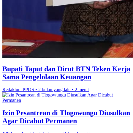
Bupati Taput dan Dirut BTN Teken Kerja
Sama Pengelolaan Keuangan
Redaktur JPPOS
•
2 bulan yang lalu
•
2 menit
Izin Pesantrean di Tlogowungu Diusulkan
Agar Dicabut Permanen