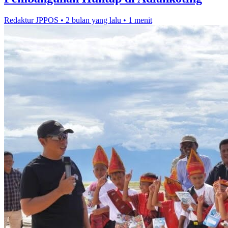
Redaktur JPPOS
•
2 bulan yang lalu
•
1 menit