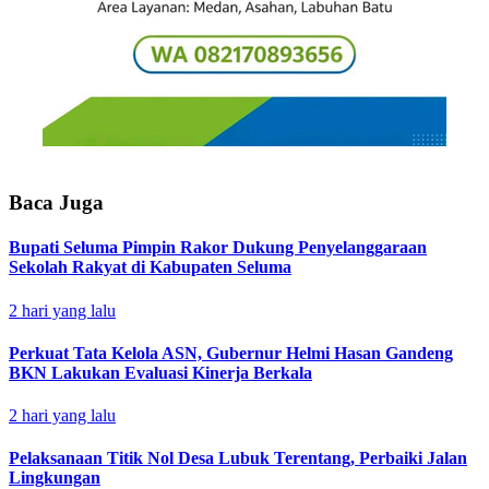
Baca Juga
Bupati Seluma Pimpin Rakor Dukung Penyelanggaraan
Sekolah Rakyat di Kabupaten Seluma
2 hari yang lalu
Perkuat Tata Kelola ASN, Gubernur Helmi Hasan Gandeng
BKN Lakukan Evaluasi Kinerja Berkala
2 hari yang lalu
Pelaksanaan Titik Nol Desa Lubuk Terentang, Perbaiki Jalan
Lingkungan